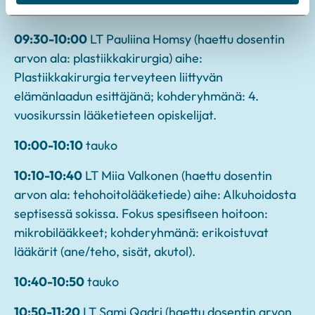
09:20-09:30
tauko
09:30-10:00
LT Pauliina Homsy (haettu dosentin
arvon ala: plastiikkakirurgia) aihe:
Plastiikkakirurgia terveyteen liittyvän
elämänlaadun esittäjänä; kohderyhmänä: 4.
vuosikurssin lääketieteen opiskelijat.
10:00-10:10
tauko
10:10-10:40
LT Miia Valkonen (haettu dosentin
arvon ala: tehohoitolääketiede) aihe: Alkuhoidosta
septisessä sokissa. Fokus spesifiseen hoitoon:
mikrobilääkkeet; kohderyhmänä: erikoistuvat
lääkärit (ane/teho, sisät, akutol).
10:40-10:50
tauko
10:50-11:20
LT Sami Qadri (haettu dosentin arvon