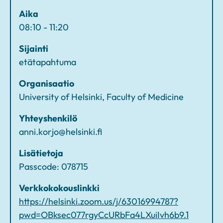
v
Aika
o
08:10 - 11:20
n
h
Sijainti
a
etätapahtuma
k
Organisaatio
ij
University of Helsinki, Faculty of Medicine
o
i
Yhteyshenkilö
d
anni.korjo@helsinki.fi
e
n
Lisätietoja
o
Passcode: 078715
p
Verkkokokouslinkki
e
https://helsinki.zoom.us/j/63016994787?
t
pwd=OBksec077rgyCcURbFa4LXuiIvh6b9.1
u