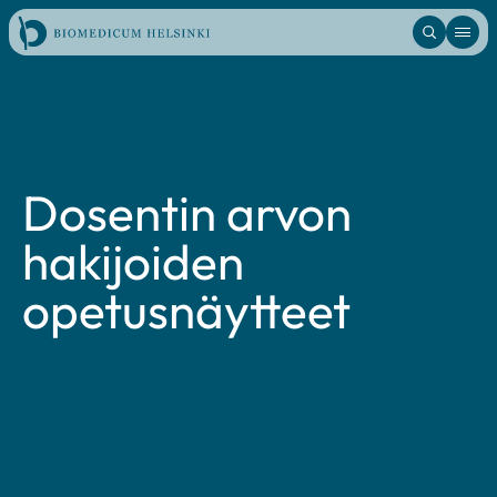
Hyppää
sisältöön
Dosentin arvon
hakijoiden
opetusnäytteet