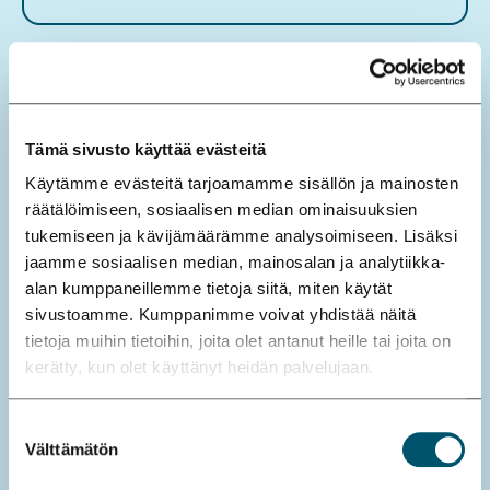
s
n
ä
y
tt
Tämä sivusto käyttää evästeitä
e
Käytämme evästeitä tarjoamamme sisällön ja mainosten
e
räätälöimiseen, sosiaalisen median ominaisuuksien
t
tukemiseen ja kävijämäärämme analysoimiseen. Lisäksi
jaamme sosiaalisen median, mainosalan ja analytiikka-
alan kumppaneillemme tietoja siitä, miten käytät
sivustoamme. Kumppanimme voivat yhdistää näitä
tietoja muihin tietoihin, joita olet antanut heille tai joita on
kerätty, kun olet käyttänyt heidän palvelujaan.
Suostumuksen
4.6.2026
Välttämätön
valinta
Dosentin arvon hakijoiden