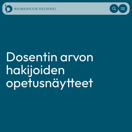
Skip
to
content
Dosentin arvon
hakijoiden
opetusnäytteet