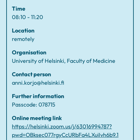
v
Time
o
08:10 - 11:20
n
h
Location
a
remotely
k
Organisation
ij
University of Helsinki, Faculty of Medicine
o
i
Contact person
d
anni.korjo@helsinki.fi
e
n
Further information
o
Passcode: 078715
p
Online meeting link
e
https://helsinki.zoom.us/j/63016994787?
t
pwd=OBksec077rgyCcURbFa4LXuiIvh6b9.1
u