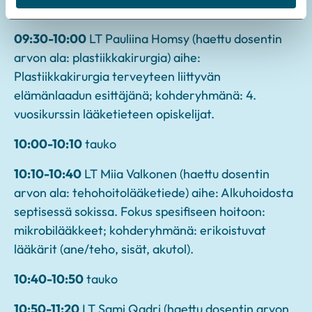
09:20-09:30
tauko
09:30-10:00
LT Pauliina Homsy (haettu dosentin
arvon ala: plastiikkakirurgia) aihe:
Plastiikkakirurgia terveyteen liittyvän
elämänlaadun esittäjänä; kohderyhmänä: 4.
vuosikurssin lääketieteen opiskelijat.
10:00-10:10
tauko
10:10-10:40
LT Miia Valkonen (haettu dosentin
arvon ala: tehohoitolääketiede) aihe: Alkuhoidosta
septisessä sokissa. Fokus spesifiseen hoitoon:
mikrobilääkkeet; kohderyhmänä: erikoistuvat
lääkärit (ane/teho, sisät, akutol).
10:40-10:50
tauko
10:50-11:20
LT Sami Qadri (haettu dosentin arvon