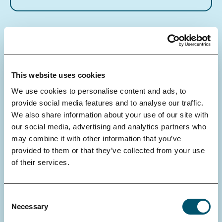
s
n
ä
y
tt
This website uses cookies
e
e
We use cookies to personalise content and ads, to
provide social media features and to analyse our traffic.
t
We also share information about your use of our site with
our social media, advertising and analytics partners who
may combine it with other information that you’ve
provided to them or that they’ve collected from your use
of their services.
Consent
4.6.2026
Necessary
Selection
Dosentin arvon hakijoiden