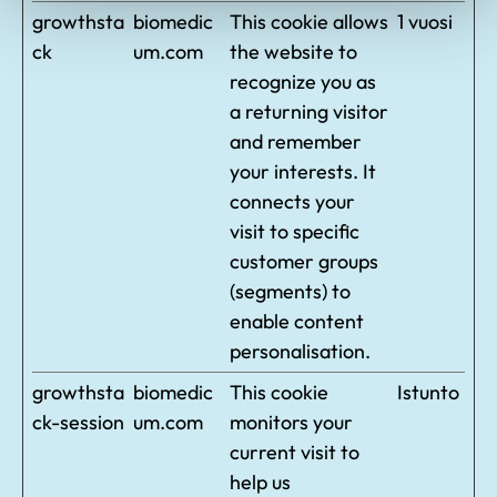
growthsta
biomedic
This cookie allows
1 vuosi
ck
um.com
the website to
recognize you as
a returning visitor
and remember
your interests. It
connects your
visit to specific
customer groups
(segments) to
enable content
personalisation.
growthsta
biomedic
This cookie
Istunto
ck-session
um.com
monitors your
current visit to
help us