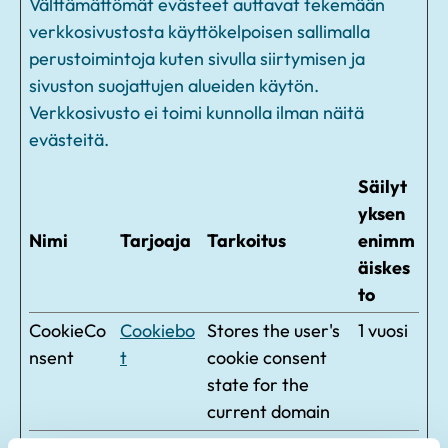
Välttämättömät evästeet auttavat tekemään
verkkosivustosta käyttökelpoisen sallimalla
perustoimintoja kuten sivulla siirtymisen ja
sivuston suojattujen alueiden käytön.
Verkkosivusto ei toimi kunnolla ilman näitä
evästeitä.
Säilyt
yksen
Nimi
Tarjoaja
Tarkoitus
enimm
äiskes
to
CookieCo
Cookiebo
Stores the user's
1 vuosi
nsent
t
cookie consent
state for the
current domain