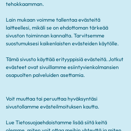
tehokkaamman.
Lain mukaan voimme tallentaa evästeitä
laitteellesi, mikäli se on ehdottoman tärkeää
sivuston toiminnan kannalta. Tarvitsemme
suostumuksesi kaikenlaisten evästeiden käytölle.
Tämä sivusto käyttää erityyppisiä evästeitä. Jotkut
evästeet ovat sivuillamme esiintyvienkolmansien
osapuolten palveluiden asettamia.
Voit muuttaa tai peruuttaa hyväksyntäsi
sivustollamme evästeilmoituksen kautta.
Lue Tietosuojaehdoistamme lisää siitä keitä
olemme, miten voit ottaa meihin yhteyttä ja miten