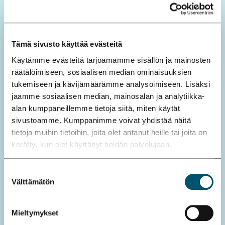
Tilastot (4)
Tilastoevästeet auttavat sivuston omistajia
Tämä sivusto käyttää evästeitä
ymmärtämään, miten käyttäjät ovat
Käytämme evästeitä tarjoamamme sisällön ja mainosten
vuorovaikutuksessa sivustojen kanssa,
räätälöimiseen, sosiaalisen median ominaisuuksien
keräämällä ja raportoimalla tietoja nimettömästi.
tukemiseen ja kävijämäärämme analysoimiseen. Lisäksi
jaamme sosiaalisen median, mainosalan ja analytiikka-
Säilyt
alan kumppaneillemme tietoja siitä, miten käytät
yksen
sivustoamme. Kumppanimme voivat yhdistää näitä
Nimi
Tarjoaja
Tarkoitus
enimm
tietoja muihin tietoihin, joita olet antanut heille tai joita on
kerätty, kun olet käyttänyt heidän palvelujaan.
äiskes
to
Suostumuksen
_ga
Google
Used to send
2
Välttämätön
valinta
data to Google
vuotta
Analytics about
Mieltymykset
the visitor's