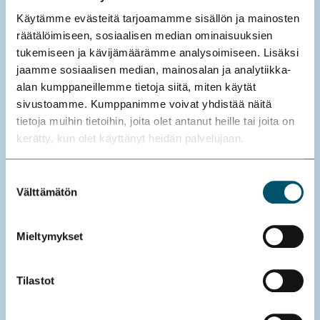
muassa kiinteistön talotekniikka, kuten
Käytämme evästeitä tarjoamamme sisällön ja mainosten
ilmanvaihto, lämmitys, jäähdytys ja
räätälöimiseen, sosiaalisen median ominaisuuksien
sähköjärjestelmät, sekä niiden jatkuva
tukemiseen ja kävijämäärämme analysoimiseen. Lisäksi
kehittäminen ja huolto. Tavoitteena on turvata
jaamme sosiaalisen median, mainosalan ja analytiikka-
keskeytymätön ja tehokas toiminta sekä tarjota
alan kumppaneillemme tietoja siitä, miten käytät
käyttäjilleen nykyaikaiset ja luotettavat tilat
sivustoamme. Kumppanimme voivat yhdistää näitä
vaativaan tutkimus- ja opetuskäyttöön.
tietoja muihin tietoihin, joita olet antanut heille tai joita on
kerätty, kun olet käyttänyt heidän palvelujaan.
Kiinteistöyhtiö huolehtii lisäksi tilojen
käytettävyyden jatkuvasta seurannasta ja
Suostumuksen
kehittämisestä yhdessä tilojen käyttäjien kanssa.
Välttämätön
valinta
Tämä sisältää tilaratkaisujen optimoinnin,
käyttäjäpalautteen huomioimisen sekä
Mieltymykset
muutostarpeisiin reagoinnin nopeasti ja
tehokkaasti. Yhtiö koordinoi myös peruskorjauksia
Tilastot
ja muutoshankkeita varmistaakseen, että tilat
vastaavat tutkimustoiminnan kehittyviä