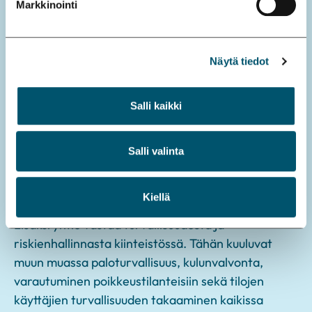
vaatimuksia.
Markkinointi
Erityistä huomiota kiinnitetään energiankulutuksen
hallintaan ja kestävien ratkaisujen edistämiseen.
Näytä tiedot
Kiinteistöyhtiö pyrkii parantamaan
energiatehokkuutta sekä vähentämään
Salli kaikki
ympäristövaikutuksia modernien teknisten
ratkaisujen ja järjestelmällisen seurannan avulla.
Salli valinta
Näin varmistetaan, että rakennus toimii paitsi
teknisesti luotettavasti myös ympäristön kannalta
vastuullisesti.
Kiellä
Lisäksi yhtiö vastaa turvallisuudesta ja
riskienhallinnasta kiinteistössä. Tähän kuuluvat
muun muassa paloturvallisuus, kulunvalvonta,
varautuminen poikkeustilanteisiin sekä tilojen
käyttäjien turvallisuuden takaaminen kaikissa