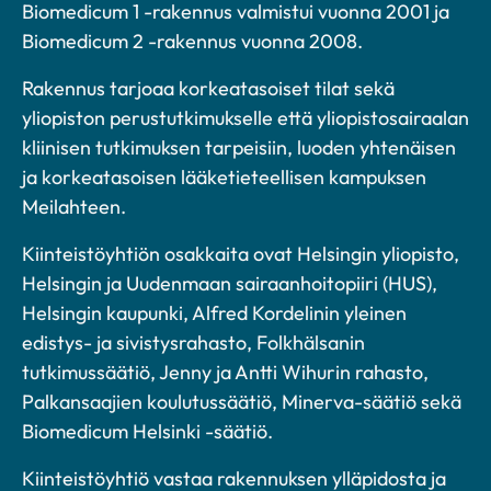
Biomedicum 1 -rakennus valmistui vuonna 2001 ja
Biomedicum 2 -rakennus vuonna 2008.
Rakennus tarjoaa korkeatasoiset tilat sekä
yliopiston perustutkimukselle että yliopistosairaalan
kliinisen tutkimuksen tarpeisiin, luoden yhtenäisen
ja korkeatasoisen lääketieteellisen kampuksen
Meilahteen.
Kiinteistöyhtiön osakkaita ovat Helsingin yliopisto,
Helsingin ja Uudenmaan sairaanhoitopiiri (HUS),
Helsingin kaupunki, Alfred Kordelinin yleinen
edistys- ja sivistysrahasto, Folkhälsanin
tutkimussäätiö, Jenny ja Antti Wihurin rahasto,
Palkansaajien koulutussäätiö, Minerva-säätiö sekä
Biomedicum Helsinki -säätiö.
Kiinteistöyhtiö vastaa rakennuksen ylläpidosta ja