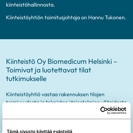
kiinteistöhallinnosta.
Kiinteistöyhtiön toimitusjohtaja on Hannu Tukonen.
Kiinteistö Oy Biomedicum Helsinki –
Toimivat ja luotettavat tilat
tutkimukselle
Kiinteistöyhtiö vastaa rakennuksen tilojen
toimivuudesta ja teknisten järjestelmien ylläpidosta
varmistaen, että tutkimus- ja työskentely-
ympäristöt täyttävät korkeat laatu- ja
turvallisuusvaatimukset. Yhtiön vastuulla ovat muun
Tämä sivusto käyttää evästeitä