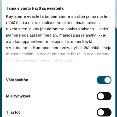
Biomedicum Helsinki 1, seminaarihuone 1-2
Tämä sivusto käyttää evästeitä
Käytämme evästeitä tarjoamamme sisällön ja mainosten
räätälöimiseen, sosiaalisen median ominaisuuksien
tukemiseen ja kävijämäärämme analysoimiseen. Lisäksi
BIOMEDICUM
jaamme sosiaalisen median, mainosalan ja analytiikka-
alan kumppaneillemme tietoja siitä, miten käytät
HELSINKI
sivustoamme. Kumppanimme voivat yhdistää näitä tietoja
muihin tietoihin, joita olet antanut heille tai joita on kerätty,
kun olet käyttänyt heidän palvelujaan.
Biomedicum Helsinki tarjoaa korkealuokkaiset tilat
biolääketieteelliseen tutkimuksen tarpeisiin ja
Suostumuksen
synnyttää näin yhtenäisen korkeatasoisen
Välttämätön
valinta
lääketieteen tutkimuskeskuksen Helsingin
Meilahteen.
Mieltymykset
Lue lisää
Tilastot