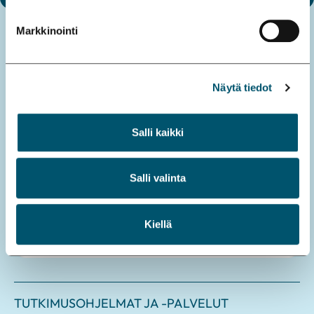
Markkinointi
AJANKOHTAISTA
Katso kaikki uutiset
Näytä tiedot
Tieteellinen läpimurto
Salli kaikki
Sara Wickströmille yksi maailman
arvostetuimmista tiedepalkinnoista
Salli valinta
26.6.2026
Kiellä
Lue lisää
TUTKIMUSOHJELMAT JA -PALVELUT