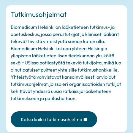
Tutkimusohjelmat
Biomedicum Helsinki on lääketieteen tutkimus- ja
opetuskeskus, jossa perustutkijat ja kliiniset lääkärit
tekevät tiivistä yhteistyötä saman katon alla.
Biomedicum Helsinki kokoaa yhteen Helsingin
yliopiston lääketieteellisen tiedekunnan yksiköitä
sekä HUSissa potilastyötä tekeviä tutkijoita, mikä luo
ainutlaatuiset puitteet yhteisille tutkimushankkeille.
Yhteistyötä vahvistavat kansainvälisesti arvioidut
tutkimusohjelmat, joissa eri organisaatioiden tutkijat
kehittävät yhdessä uusia ratkaisuja lääketieteen
tutkimukseen ja potilashoitoon.
Katso kaikki tutkimusohjelmat