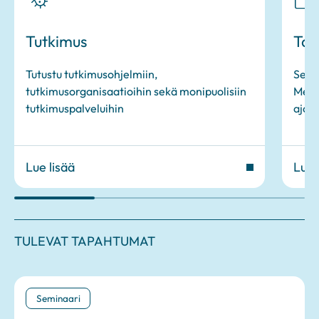
Tutkimus
Tap
Tutustu tutkimusohjelmiin,
Seura
tutkimusorganisaatioihin sekä monipuolisiin
Medi
tutkimuspalveluihin
ajan
Lue lisää
Lue 
TULEVAT TAPAHTUMAT
Seminaari