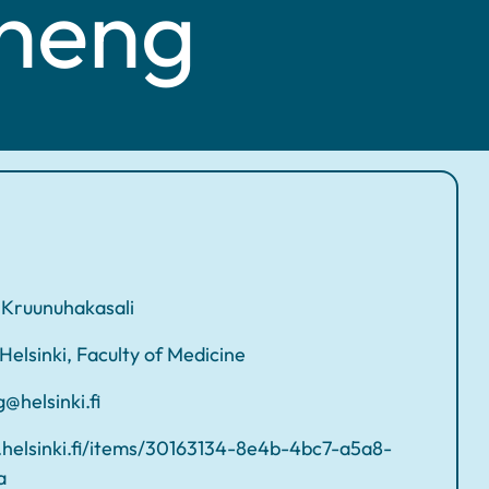
Zheng
0
, Kruunuhakasali
 Helsinki, Faculty of Medicine
@helsinki.fi
a.helsinki.fi/items/30163134-8e4b-4bc7-a5a8-
a