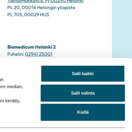
Tukholmankatu 8, FI-00290 Helsinki
PL 20, 00014 Helsingin yliopisto
PL 705, 00029 HUS
Biomedicum Helsinki 2
Puhelin:
02941 25001
Sähköposti:
info2u@biomedicum.fi
Salli kaikki
an
sen median,
Salli valinta
on kerätty,
Kiellä