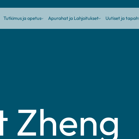
Tutkimus ja opetus
Apurahat ja Lahjoitukset
Uutiset ja tapa
ub
Sub
Sub
enu
menu
menu
t Zheng