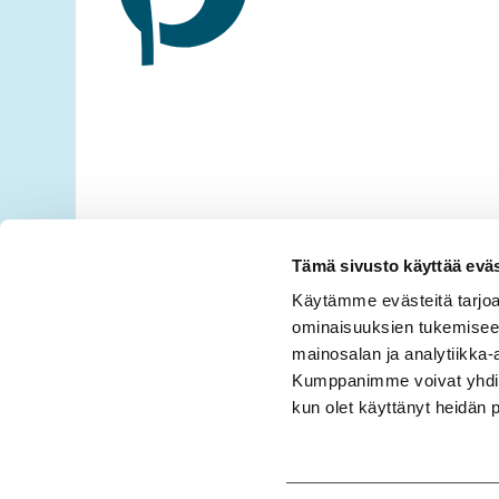
Tämä sivusto käyttää eväs
Käytämme evästeitä tarjoa
ominaisuuksien tukemisee
mainosalan ja analytiikka-
Kumppanimme voivat yhdistää 
kun olet käyttänyt heidän 
Tietosuojaseloste
Evästetiedot