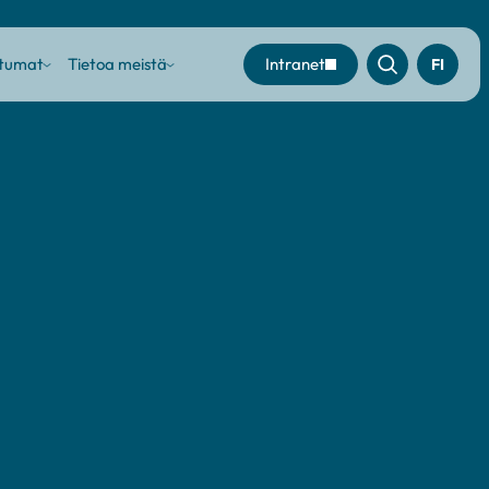
htumat
Tietoa meistä
Intranet
FI
Sub
Sub
menu
menu