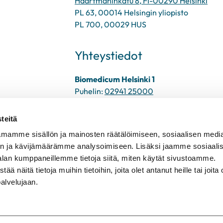
Haartmaninkatu 8, FI-00290 Helsinki
PL 63, 00014 Helsingin yliopisto
PL 700, 00029 HUS
Yhteystiedot
Biomedicum Helsinki 1
Puhelin:
02941 25000
Sähköposti:
infopiste@biomedicum.fi
teitä
mamme sisällön ja mainosten räätälöimiseen, sosiaalisen medi
n ja kävijämäärämme analysoimiseen. Lisäksi jaamme sosiaali
alan kumppaneillemme tietoja siitä, miten käytät sivustoamme.
näitä tietoja muihin tietoihin, joita olet antanut heille tai joita 
palvelujaan.