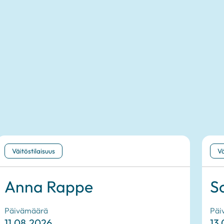
Väitöstilaisuus
Vä
Anna Rappe
S
Päivämäärä
Päi
11.08.2026
13