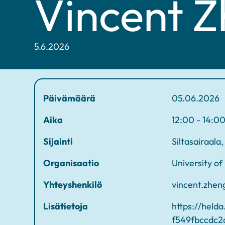
Vincent 
5.6.2026
Päivämäärä
05.06.2026
Aika
12:00 - 14:0
Sijainti
Siltasairaala
Organisaatio
University of
Yhteyshenkilö
vincent.zheng
Lisätietoja
https://held
f549fbccdc2