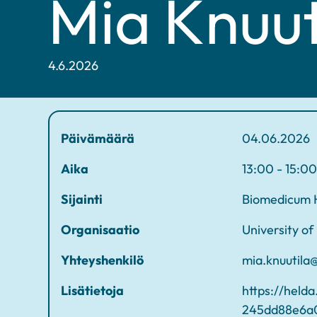
Mia Knuut
4.6.2026
Päivämäärä
04.06.2026
Aika
13:00 - 15:00
Sijainti
Biomedicum He
Organisaatio
University of
Yhteyshenkilö
mia.knuutila@
Lisätietoja
https://held
245dd88e6a