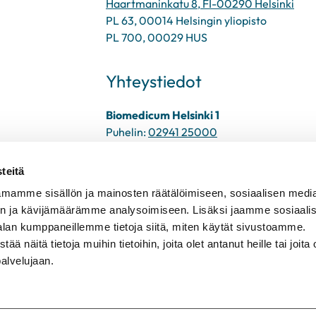
Haartmaninkatu 8, FI-00290 Helsinki
PL 63, 00014 Helsingin yliopisto
PL 700, 00029 HUS
Yhteystiedot
Biomedicum Helsinki 1
Puhelin:
02941 25000
Sähköposti:
infopiste@biomedicum.fi
teitä
mamme sisällön ja mainosten räätälöimiseen, sosiaalisen medi
n ja kävijämäärämme analysoimiseen. Lisäksi jaamme sosiaali
alan kumppaneillemme tietoja siitä, miten käytät sivustoamme.
näitä tietoja muihin tietoihin, joita olet antanut heille tai joita 
palvelujaan.