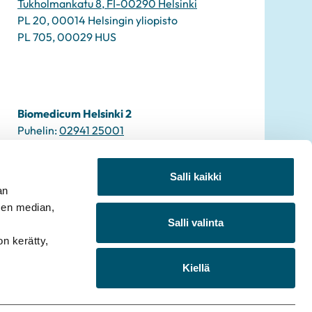
Tukholmankatu 8, FI-00290 Helsinki
PL 20, 00014 Helsingin yliopisto
PL 705, 00029 HUS
Biomedicum Helsinki 2
Puhelin:
02941 25001
Sähköposti:
info2u@biomedicum.fi
Salli kaikki
an
sen median,
Salli valinta
on kerätty,
Kiellä