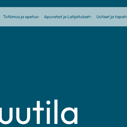
Tutkimus ja opetus
Apurahat ja Lahjoitukset
Uutiset ja tapa
ub
Sub
Sub
enu
menu
menu
uutila