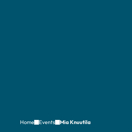
Home
Events
Mia Knuutila