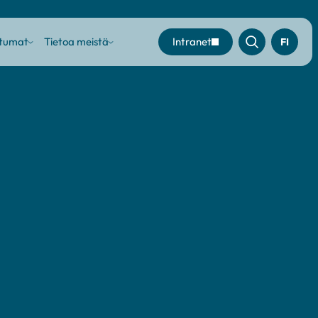
htumat
Tietoa meistä
Intranet
FI
Sub
Sub
menu
menu