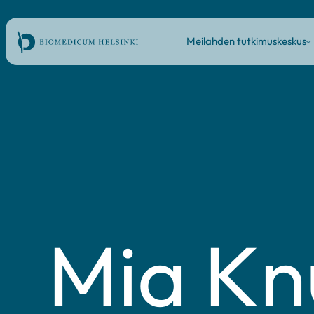
Hyppää
Päävalikko
sisältöön
Meilahden tutkimuskeskus
S
m
Mia Kn