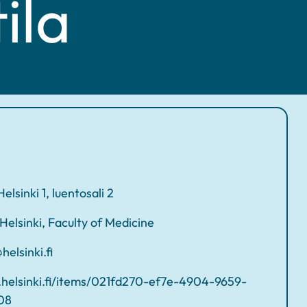
ila
lsinki 1, luentosali 2
 Helsinki, Faculty of Medicine
helsinki.fi
a.helsinki.fi/items/021fd270-ef7e-4904-9659-
08