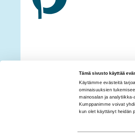
Tämä sivusto käyttää eväs
Käytämme evästeitä tarjoa
ominaisuuksien tukemisee
mainosalan ja analytiikka-
Kumppanimme voivat yhdistää 
kun olet käyttänyt heidän 
Tietosuojaseloste
Evästetiedot