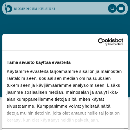
Hyppää
sisältöön
Biomedicum Helsinki
Tämä sivusto käyttää evästeitä
tutkimuskeskus
Käytämme evästeitä tarjoamamme sisällön ja mainosten
räätälöimiseen, sosiaalisen median ominaisuuksien
tukemiseen ja kävijämäärämme analysoimiseen. Lisäksi
jaamme sosiaalisen median, mainosalan ja analytiikka-
alan kumppaneillemme tietoja siitä, miten käytät
sivustoamme. Kumppanimme voivat yhdistää näitä
tietoja muihin tietoihin, joita olet antanut heille tai joita on
kerätty, kun olet käyttänyt heidän palvelujaan.