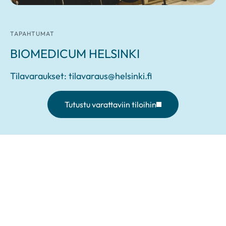
TAPAHTUMAT
BIOMEDICUM HELSINKI
Tilavaraukset: tilavaraus@helsinki.fi
Tutustu varattaviin tiloihin
Osoite